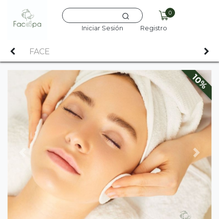
0
Iniciar Sesión
Registro
FACE
10%
Previous
Next